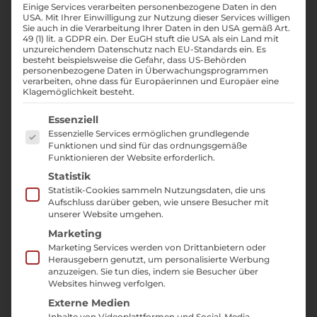
Einige Services verarbeiten personenbezogene Daten in den
Ergebnissen der
USA. Mit Ihrer Einwilligung zur Nutzung dieser Services willigen
Suchmaschinenoptimierung ein
Sie auch in die Verarbeitung Ihrer Daten in den USA gemäß Art.
49 (1) lit. a GDPR ein. Der EuGH stuft die USA als ein Land mit
monetärer Wert zugeordnet werden
unzureichendem Datenschutz nach EU-Standards ein. Es
besteht beispielsweise die Gefahr, dass US-Behörden
kann, der gleichzeitig den Nutzen deutlich
personenbezogene Daten in Überwachungsprogrammen
verarbeiten, ohne dass für Europäerinnen und Europäer eine
hervorbringt.
Klagemöglichkeit besteht.
Es folgt eine Liste der Service-Gruppen, für die ei
Essenziell
Was kostet
Essenzielle Services ermöglichen grundlegende
Suchmaschinenoptim
Funktionen und sind für das ordnungsgemäße
Funktionieren der Website erforderlich.
ierung (SEO)?
Statistik
Statistik-Cookies sammeln Nutzungsdaten, die uns
Aufschluss darüber geben, wie unsere Besucher mit
Die Frage über die zu erwartenden Kosten
unserer Website umgehen.
bei der Beauftragung von
SEO-
Marketing
Dienstleistungen
ist komplexer als
Marketing Services werden von Drittanbietern oder
Herausgebern genutzt, um personalisierte Werbung
erwartet. Wir rechnen unseren
anzuzeigen. Sie tun dies, indem sie Besucher über
Stundensatz multipliziert mit dem
Websites hinweg verfolgen.
monatlichen Arbeitsaufwand ab und dies
Externe Medien
Inhalte von Videoplattformen und Social-Media-