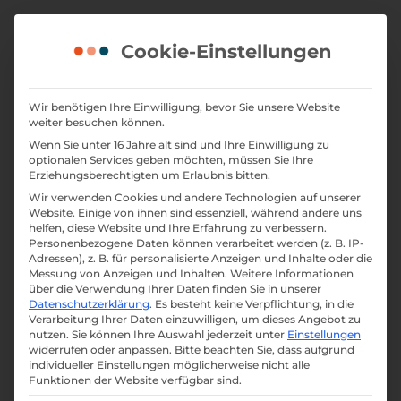
Skip
to
Cookie-Einstellungen
content
Wir benötigen Ihre Einwilligung, bevor Sie unsere Website
Suchmaschineno
weiter besuchen können.
ptimierung:
Wenn Sie unter 16 Jahre alt sind und Ihre Einwilligung zu
optionalen Services geben möchten, müssen Sie Ihre
Erziehungsberechtigten um Erlaubnis bitten.
Kosten und
Wir verwenden Cookies und andere Technologien auf unserer
Nutzen
Website. Einige von ihnen sind essenziell, während andere uns
helfen, diese Website und Ihre Erfahrung zu verbessern.
Personenbezogene Daten können verarbeitet werden (z. B. IP-
Adressen), z. B. für personalisierte Anzeigen und Inhalte oder die
Eine der häufigsten Fragen rund um die
Messung von Anzeigen und Inhalten.
Weitere Informationen
über die Verwendung Ihrer Daten finden Sie in unserer
Suchmaschinenoptimierung
handelt von
Datenschutzerklärung
.
Es besteht keine Verpflichtung, in die
den Kosten und dem Nutzen dieser
Verarbeitung Ihrer Daten einzuwilligen, um dieses Angebot zu
nutzen.
Sie können Ihre Auswahl jederzeit unter
Einstellungen
Dienstleistung aus dem Online-Marketing.
widerrufen oder anpassen.
Bitte beachten Sie, dass aufgrund
individueller Einstellungen möglicherweise nicht alle
Wir beantworten Ihnen diese Frage auf
Funktionen der Website verfügbar sind.
dieser Seite, damit Sie erfahren, dass den