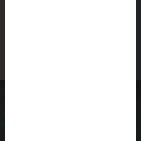
Markenbilder, Bezeichnungen und visuelle
Kontexte, wenn sie sauber mit Texten und Alt-
Attributen verbunden werden. So wird
Grafikdesign zu einem verbindenden Element
Ihrer gesamten Online-Marketing-
Kommunikation.