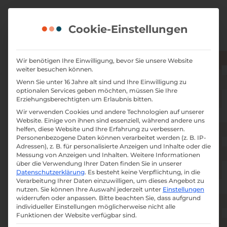
Skip
to
Cookie-Einstellungen
content
Wir benötigen Ihre Einwilligung, bevor Sie unsere Website
weiter besuchen können.
Wenn Sie unter 16 Jahre alt sind und Ihre Einwilligung zu
optionalen Services geben möchten, müssen Sie Ihre
Erziehungsberechtigten um Erlaubnis bitten.
Grafikdesign
Wir verwenden Cookies und andere Technologien auf unserer
Website. Einige von ihnen sind essenziell, während andere uns
helfen, diese Website und Ihre Erfahrung zu verbessern.
Verleihen Sie Ihrer Marke mit
Personenbezogene Daten können verarbeitet werden (z. B. IP-
Adressen), z. B. für personalisierte Anzeigen und Inhalte oder die
maßgeschneiderten Grafikdesign-
Messung von Anzeigen und Inhalten.
Weitere Informationen
über die Verwendung Ihrer Daten finden Sie in unserer
Lösungen. Entdecken Sie,
Datenschutzerklärung
.
Es besteht keine Verpflichtung, in die
wie unser Design Ihre Botschaft visuell
Verarbeitung Ihrer Daten einzuwilligen, um dieses Angebot zu
nutzen.
Sie können Ihre Auswahl jederzeit unter
Einstellungen
zum Leben erweckt und Ihre Zielgruppe
widerrufen oder anpassen.
Bitte beachten Sie, dass aufgrund
begeistert!
individueller Einstellungen möglicherweise nicht alle
Funktionen der Website verfügbar sind.