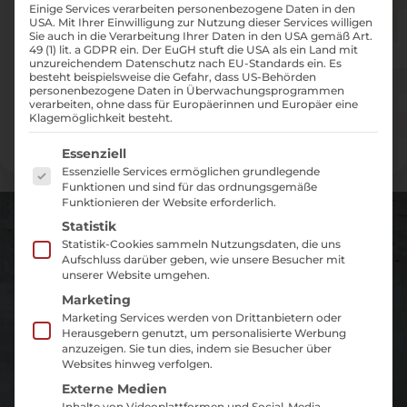
Mirco Golchert und Marie Kollender
Einige Services verarbeiten personenbezogene Daten in den
USA. Mit Ihrer Einwilligung zur Nutzung dieser Services willigen
verwandeln Ihre
Sie auch in die Verarbeitung Ihrer Daten in den USA gemäß Art.
Marke zu etwas Besonderem!
49 (1) lit. a GDPR ein. Der EuGH stuft die USA als ein Land mit
unzureichendem Datenschutz nach EU-Standards ein. Es
besteht beispielsweise die Gefahr, dass US-Behörden
personenbezogene Daten in Überwachungsprogrammen
Jetzt kreativ durchstarten
verarbeiten, ohne dass für Europäerinnen und Europäer eine
Klagemöglichkeit besteht.
Es folgt eine Liste der Service-Gruppen, für die ei
Essenziell
Essenzielle Services ermöglichen grundlegende
Funktionen und sind für das ordnungsgemäße
Funktionieren der Website erforderlich.
Statistik
Statistik-Cookies sammeln Nutzungsdaten, die uns
Aufschluss darüber geben, wie unsere Besucher mit
unserer Website umgehen.
Marketing
Marketing Services werden von Drittanbietern oder
Herausgebern genutzt, um personalisierte Werbung
anzuzeigen. Sie tun dies, indem sie Besucher über
Websites hinweg verfolgen.
Externe Medien
Inhalte von Videoplattformen und Social-Media-