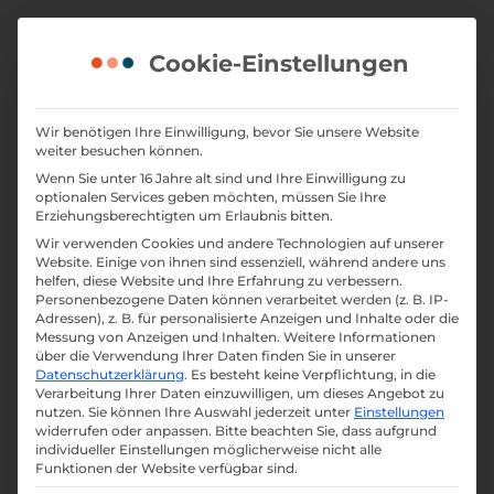
Skip
to
Cookie-Einstellungen
content
Wir benötigen Ihre Einwilligung, bevor Sie unsere Website
weiter besuchen können.
Wenn Sie unter 16 Jahre alt sind und Ihre Einwilligung zu
optionalen Services geben möchten, müssen Sie Ihre
Erziehungsberechtigten um Erlaubnis bitten.
Wir verwenden Cookies und andere Technologien auf unserer
Website. Einige von ihnen sind essenziell, während andere uns
helfen, diese Website und Ihre Erfahrung zu verbessern.
Personenbezogene Daten können verarbeitet werden (z. B. IP-
Adressen), z. B. für personalisierte Anzeigen und Inhalte oder die
Messung von Anzeigen und Inhalten.
Weitere Informationen
über die Verwendung Ihrer Daten finden Sie in unserer
Datenschutzerklärung
.
Es besteht keine Verpflichtung, in die
Das
Contunda
-Team
Verarbeitung Ihrer Daten einzuwilligen, um dieses Angebot zu
nutzen.
Sie können Ihre Auswahl jederzeit unter
Einstellungen
widerrufen oder anpassen.
Bitte beachten Sie, dass aufgrund
individueller Einstellungen möglicherweise nicht alle
Contunda wurde von Burkhard und Julian
Funktionen der Website verfügbar sind.
gegründet. Mittlerweile sind wir ein