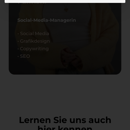
Falinski
Social-Media-Managerin
• Social Media
• Grafikdesign
• Copywriting
• SEO
Lernen Sie uns auch
hier kennen