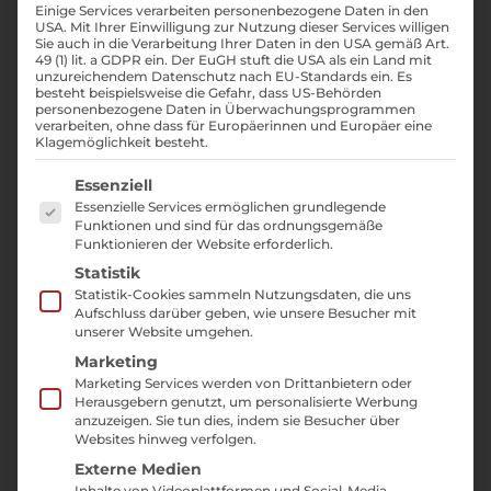
Einige Services verarbeiten personenbezogene Daten in den
hervorragendes Team aus 15 Mitarbeiter:innen.
USA. Mit Ihrer Einwilligung zur Nutzung dieser Services willigen
Sie auch in die Verarbeitung Ihrer Daten in den USA gemäß Art.
Alle im Team sind Expert:innen auf ihrem
49 (1) lit. a GDPR ein. Der EuGH stuft die USA als ein Land mit
Gebiet und können Ihnen, liebe Kund:innen,
unzureichendem Datenschutz nach EU-Standards ein. Es
besteht beispielsweise die Gefahr, dass US-Behörden
bei Fragen und Anregungen jederzeit
personenbezogene Daten in Überwachungsprogrammen
verarbeiten, ohne dass für Europäerinnen und Europäer eine
weiterhelfen. Lernen Sie die Menschen kennen,
Klagemöglichkeit besteht.
die Ihre Website, Ihre Sichtbarkeit und Ihr
Es folgt eine Liste der Service-Gruppen, für die ei
Essenziell
Online-Marketing jeden Tag mit Erfahrung,
Essenzielle Services ermöglichen grundlegende
Kreativität und persönlichem Einsatz
Funktionen und sind für das ordnungsgemäße
Funktionieren der Website erforderlich.
voranbringen.
Statistik
Statistik-Cookies sammeln Nutzungsdaten, die uns
Aufschluss darüber geben, wie unsere Besucher mit
unserer Website umgehen.
Wir freuen uns auf Sie! Gemeinsam mit
Marketing
Contunda.
Marketing Services werden von Drittanbietern oder
Herausgebern genutzt, um personalisierte Werbung
Burkhard, Julian, Steffen, Marie, Mirco und
anzuzeigen. Sie tun dies, indem sie Besucher über
Websites hinweg verfolgen.
Lea.
Externe Medien
Inhalte von Videoplattformen und Social-Media-