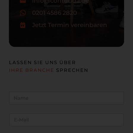
info@contunda.de
0201 4586 2820
Jetzt Termin vereinbaren
LASSEN SIE UNS ÜBER
IHRE BRANCHE
SPRECHEN
N
a
m
e
E
*
-
M
a