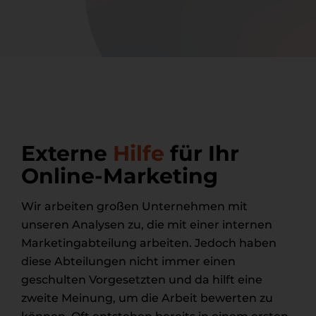
E
i
n
v
e
r
s
t
ä
n
d
Externe
Hilfe
für Ihr
n
i
Online-Marketing
s
*
Wir arbeiten großen Unternehmen mit
unseren Analysen zu, die mit einer internen
Marketingabteilung arbeiten. Jedoch haben
diese Abteilungen nicht immer einen
geschulten Vorgesetzten und da hilft eine
zweite Meinung, um die Arbeit bewerten zu