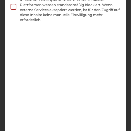
Plattformen werden standardmäßig blockiert. Wenn
Branchen
externe Services akzeptiert werden, ist für den Zugriff auf
diese Inhalte keine manuelle Einwilligung mehr
erforderlich.
SEO, Webdesign,
Google Ads
und KI-Sichtbarkeit
aus einer Hand
Jetzt Termin
vereinbaren!
Jede Branche stellt andere
Anforderungen an erfolgreiches
Online-Marketing. Während