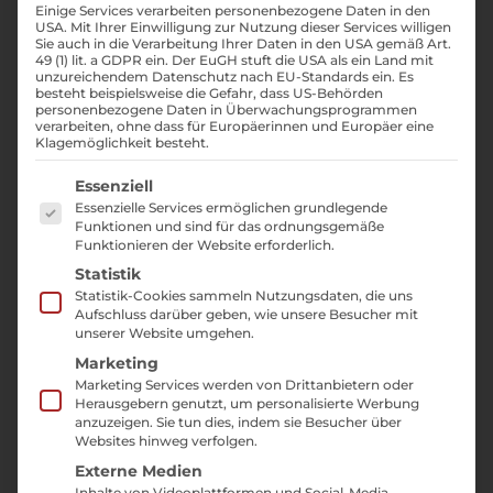
g
Einige Services verarbeiten personenbezogene Daten in den
USA. Mit Ihrer Einwilligung zur Nutzung dieser Services willigen
für Ihre
Sie auch in die Verarbeitung Ihrer Daten in den USA gemäß Art.
49 (1) lit. a GDPR ein. Der EuGH stuft die USA als ein Land mit
unzureichendem Datenschutz nach EU-Standards ein. Es
besteht beispielsweise die Gefahr, dass US-Behörden
personenbezogene Daten in Überwachungsprogrammen
Branche
verarbeiten, ohne dass für Europäerinnen und Europäer eine
Klagemöglichkeit besteht.
Es folgt eine Liste der Service-Gruppen, für die ei
Essenziell
Essenzielle Services ermöglichen grundlegende
Funktionen und sind für das ordnungsgemäße
Erfahrung aus über
Funktionieren der Website erforderlich.
Statistik
600 Projekten seit
Statistik-Cookies sammeln Nutzungsdaten, die uns
Aufschluss darüber geben, wie unsere Besucher mit
2012
unserer Website umgehen.
Marketing
Marketing Services werden von Drittanbietern oder
Individuelle
Herausgebern genutzt, um personalisierte Werbung
anzuzeigen. Sie tun dies, indem sie Besucher über
Strategien für
Websites hinweg verfolgen.
Externe Medien
unterschiedliche
Inhalte von Videoplattformen und Social-Media-