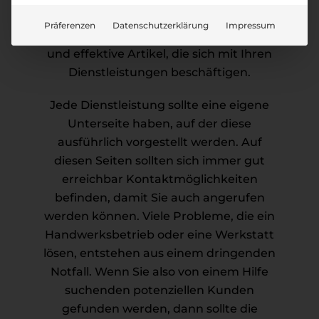
einem Fachmann ausgeführt werden.
Präferenzen
Datenschutzerklärung
Impressum
Wir schreiben für Sie
gerne saisonale
und effektive Artikel, die sich mit Ihren
Dienstleistungen beschäftigen.
Jede Dienstleistung sollte eine eigene
Unterseite haben, auf der diese
ausführlich vorgestellt werden. Auf
diesen Seiten sollten sich immer gut
erreichbar Kontaktmöglichkeiten
befinden, damit Sie auch angerufen
werden können. Viele Probleme, die ein
Handwerksbetrieb oder eine Werkstatt
lösen, entstehen aus einem dringenden
Notfall. Wenn Sie also von einem Hilfe
suchenden potenziellen Kunden
gefunden werden, dann sollte die