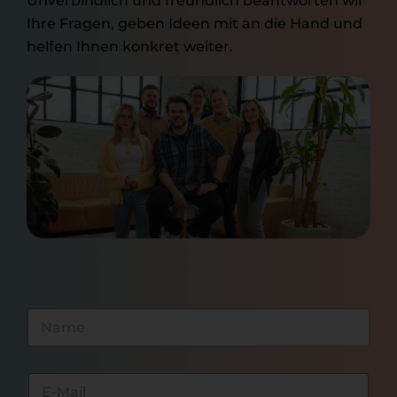
Unverbindlich und freundlich beantworten wir
Ihre Fragen, geben Ideen mit an die Hand und
helfen Ihnen konkret weiter.
N
a
m
e
N
E
*
a