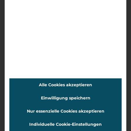
iTunes
Auf iTunes anhören
Spotify
Alle Cookies akzeptieren
Einwilligung speichern
Auf Spotify anhören
Nur essenzielle Cookies akzeptieren
Sie haben Fragen dazu,
Individuelle Cookie-Einstellungen
warum jetzt der richtige