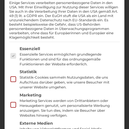
Einige Services verarbeiten personenbezogene Daten in den
USA. Mit Ihrer Einwilligung zur Nutzung dieser Services willigen
Sie auch in die Verarbeitung Ihrer Daten in den USA gemäß Art.
49 (1) lit. a GDPR ein. Der EuGH stuft die USA als ein Land mit
unzureichendem Datenschutz nach EU-Standards ein. Es
besteht beispielsweise die Gefahr, dass US-Behörden
personenbezogene Daten in Überwachungsprogrammen
verarbeiten, ohne dass für Europäerinnen und Europäer eine
Klagemöglichkeit besteht.
Es folgt eine Liste der Service-Gruppen, für die ei
Essenziell
Essenzielle Services ermöglichen grundlegende
Funktionen und sind für das ordnungsgemäße
Funktionieren der Website erforderlich.
In diesen Tagen kommt es mehr denn
Statistik
Statistik-Cookies sammeln Nutzungsdaten, die uns
je auf Content an. Wir produzieren
Aufschluss darüber geben, wie unsere Besucher mit
gerade fleißig für unsere Kunden und
unserer Website umgehen.
auch für uns selbst viel Content, damit
Marketing
wir bestehende Kunden über den
Marketing Services werden von Drittanbietern oder
Herausgebern genutzt, um personalisierte Werbung
Einfluss der Corona-Krise informieren
anzuzeigen. Sie tun dies, indem sie Besucher über
und gleichzeitig neue
Angebote auf
Websites hinweg verfolgen.
Externe Medien
dem Markt präsentieren
können.
Inhalte von Videoplattformen und Social-Media-