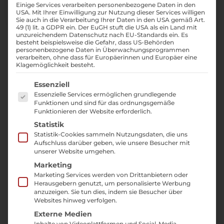
Einige Services verarbeiten personenbezogene Daten in den
USA. Mit Ihrer Einwilligung zur Nutzung dieser Services willigen
Sie auch in die Verarbeitung Ihrer Daten in den USA gemäß Art.
49 (1) lit. a GDPR ein. Der EuGH stuft die USA als ein Land mit
unzureichendem Datenschutz nach EU-Standards ein. Es
Für Restaurants lohnt sich eine schlanke
besteht beispielsweise die Gefahr, dass US-Behörden
personenbezogene Daten in Überwachungsprogrammen
Website
, lokale
SEO
und
Social Media
, wenn
verarbeiten, ohne dass für Europäerinnen und Europäer eine
Speisekarte, Reservierung und Atmosphäre
Klagemöglichkeit besteht.
schnell gefunden werden sollen.
Es folgt eine Liste der Service-Gruppen, für die ei
Essenziell
Essenzielle Services ermöglichen grundlegende
Klar, auch Gastronomiebetriebe benötigen
Funktionen und sind für das ordnungsgemäße
Funktionieren der Website erforderlich.
eine Internetpräsenz. Laufkundschaft ist für
Statistik
viele Betriebe eine ausreichende
Statistik-Cookies sammeln Nutzungsdaten, die uns
Einnahmequelle, aber dennoch suchen
Aufschluss darüber geben, wie unsere Besucher mit
unserer Website umgehen.
heutzutage die meisten potenziellen Besucher
Marketing
im Internet nach dem Restaurant, welches sie
Marketing Services werden von Drittanbietern oder
besuchen möchten. Wir haben Erfahrung im
Herausgebern genutzt, um personalisierte Werbung
Marketing für die verschiedensten Branchen.
anzuzeigen. Sie tun dies, indem sie Besucher über
Websites hinweg verfolgen.
Gastronomie bietet eine große Bandbreite an
Externe Medien
Kreativität, besonders im Bereich Social Media.
Inhalte von Videoplattformen und Social-Media-