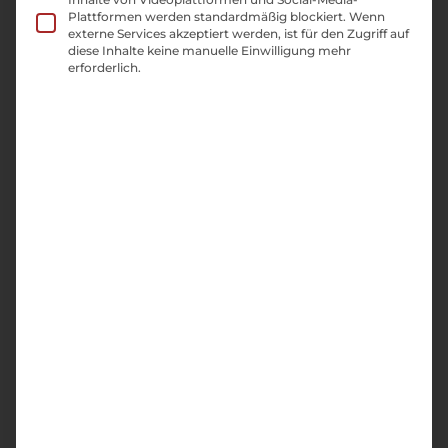
Wir geben Ihnen hier einige Tipps, bezüglich
Plattformen werden standardmäßig blockiert. Wenn
externe Services akzeptiert werden, ist für den Zugriff auf
des Online-Marketing für Ihren Betrieb.
diese Inhalte keine manuelle Einwilligung mehr
erforderlich.
Wir beraten Sie sehr gerne, wenn Fragen
entstehen oder wenn Sie gemeinsamen an
einer Ausarbeitung Ihrer Internetdarstellung
arbeiten möchten. Wir werden uns hier in
diesem Artikel auf die drei Bereiche des Online-
Marketings fokussieren, die unserer Erfahrung
nach für Gastronomiebetriebe den meisten
Nutzen bringen. Doch natürlich ist auch SEA,
also Ads schalten, eine Möglichkeit, um Ihren
Betrieb bekannter zu machen und Gäste in Ihr
Restaurant zu locken. Auch dazu geben wir
Ihnen persönlich gerne mehr Auskunft.
Website einfach und