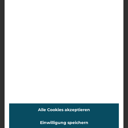
Alle Cookies akzeptieren
So einfach die Social Media Arbeit auch scheint,
Einwilligung speichern
es steckt ordentlich Arbeit dahinter. Sie