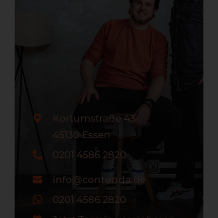
Kortumstraße 43
45130 Essen
0201 4586 2820
info@contunda.de
0201 4586 2820