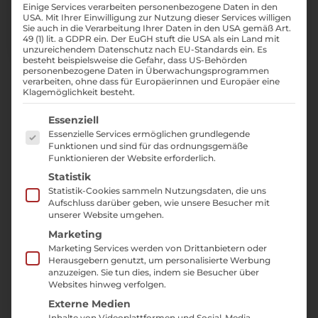
Einige Services verarbeiten personenbezogene Daten in den
USA. Mit Ihrer Einwilligung zur Nutzung dieser Services willigen
Sie auch in die Verarbeitung Ihrer Daten in den USA gemäß Art.
49 (1) lit. a GDPR ein. Der EuGH stuft die USA als ein Land mit
unzureichendem Datenschutz nach EU-Standards ein. Es
besteht beispielsweise die Gefahr, dass US-Behörden
personenbezogene Daten in Überwachungsprogrammen
Wer sich aktuell mit
verarbeiten, ohne dass für Europäerinnen und Europäer eine
Klagemöglichkeit besteht.
Suchmaschinenoptimierung beschäftigt,
kommt am Begriff
Serponado
kaum vorbei. Im
Es folgt eine Liste der Service-Gruppen, für die ei
Essenziell
Rahmen des
SEO-Contests 2026
wurde dieses
Essenzielle Services ermöglichen grundlegende
Funktionen und sind für das ordnungsgemäße
Keyword ins Leben gerufen und stellt Website-
Funktionieren der Website erforderlich.
Betreiber, Agenturen und SEO-Experten vor
Statistik
dieselbe Herausforderung: Wer schafft es, für
Statistik-Cookies sammeln Nutzungsdaten, die uns
Aufschluss darüber geben, wie unsere Besucher mit
den Begriff die besten Rankings bei Google zu
unserer Website umgehen.
erzielen?
Marketing
Marketing Services werden von Drittanbietern oder
Als ich das Keyword zum ersten Mal gelesen
Herausgebern genutzt, um personalisierte Werbung
anzuzeigen. Sie tun dies, indem sie Besucher über
habe, war meine erste Assoziation sofort klar:
Websites hinweg verfolgen.
SERP trifft Tornado
. Die Suchergebnisseiten
Externe Medien
von Google werden von einem Wirbelsturm
Inhalte von Videoplattformen und Social-Media-