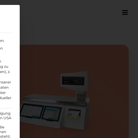
en.
en
n
ng zu
n), z.
nserer
Daten
nter
dueller
ligung
den USA
die
men
steht.