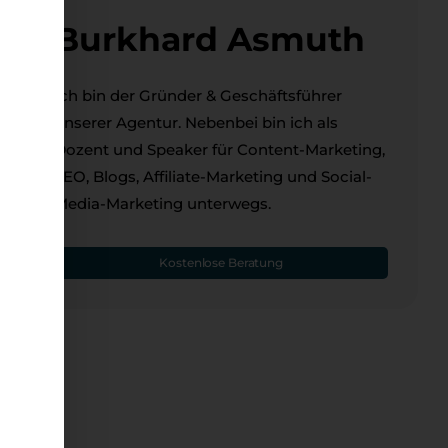
Burkhard Asmuth
Ich bin der Gründer & Geschäftsführer
unserer Agentur. Nebenbei bin ich als
Dozent und Speaker für Content-Marketing,
SEO, Blogs, Affiliate-Marketing und Social-
Media-Marketing unterwegs.
Kostenlose Beratung