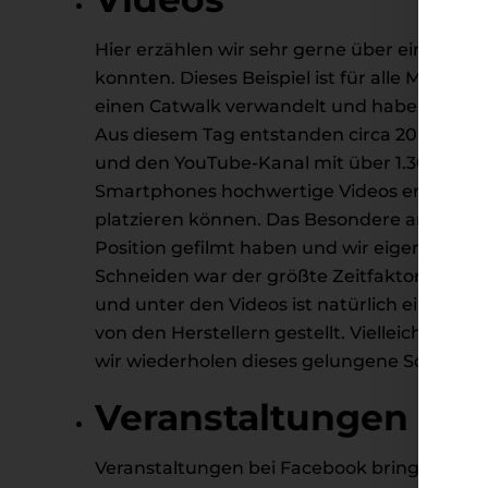
Hier erzählen wir sehr gerne über ein eigene
konnten. Dieses Beispiel ist für alle Modeg
einen Catwalk verwandelt und haben Models
Aus diesem Tag entstanden circa 20 Videos, d
und den YouTube-Kanal mit über 1.300 Abon
Smartphones hochwertige Videos erstellen, d
platzieren können. Das Besondere an diesen 
Position gefilmt haben und wir eigentlich 
Schneiden war der größte Zeitfaktor, aber 
und unter den Videos ist natürlich ein Link
von den Herstellern gestellt. Vielleicht auc
wir wiederholen dieses gelungene Social-Me
Veranstaltungen
Veranstaltungen bei Facebook bringen viel