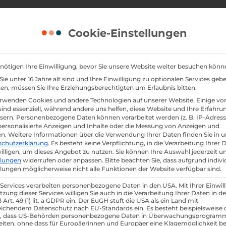
Cookie-Einstellungen
nötigen Ihre Einwilligung, bevor Sie unsere Website weiter besuchen könn
ie unter 16 Jahre alt sind und Ihre Einwilligung zu optionalen Services geb
n, müssen Sie Ihre Erziehungsberechtigten um Erlaubnis bitten.
rwenden Cookies und andere Technologien auf unserer Website. Einige vo
sind essenziell, während andere uns helfen, diese Website und Ihre Erfahru
nsatz von
sern.
Personenbezogene Daten können verarbeitet werden (z. B. IP-Adresse
 personalisierte Anzeigen und Inhalte oder die Messung von Anzeigen und
en.
Weitere Informationen über die Verwendung Ihrer Daten finden Sie in u
 im
schutzerklärung
.
Es besteht keine Verpflichtung, in die Verarbeitung Ihrer 
illigen, um dieses Angebot zu nutzen.
Sie können Ihre Auswahl jederzeit u
llungen
widerrufen oder anpassen.
Bitte beachten Sie, dass aufgrund indivi
llungen möglicherweise nicht alle Funktionen der Website verfügbar sind.
– Teil 2
 Services verarbeiten personenbezogene Daten in den USA. Mit Ihrer Einwil
tzung dieser Services willigen Sie auch in die Verarbeitung Ihrer Daten in 
Art. 49 (1) lit. a GDPR ein. Der EuGH stuft die USA als ein Land mit
ichendem Datenschutz nach EU-Standards ein. Es besteht beispielsweise 
r, dass US-Behörden personenbezogene Daten in Überwachungsprogram
eiten, ohne dass für Europäerinnen und Europäer eine Klagemöglichkeit be