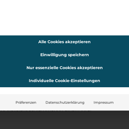
s die Freunde ebenfalls mit. Auch wenn Sie keine
anisieren, es gibt einige andere Ideen für
n oder Stadtteilen gibt es Late Night Shopping.
enn eine neue Kollektion eintrifft oder neue
rscheinen, dann bewerben Sie dies mit einer
Alle Cookies akzeptieren
l für den
Einwilligung speichern
Nur essenzielle Cookies akzeptieren
Individuelle Cookie-Einstellungen
n und einfach den Platz für
kreative Social-Media-
großartige Inhalte produzieren oder eben durch
 vernachlässigen. Nutzen Sie diese Möglichkeit, um
Präferenzen
Datenschutzerklärung
Impressum
 Vielleicht schlummert in einem Ihrer