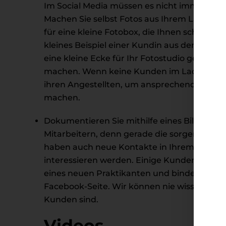
Im Social Media müssen es nicht immer prof
Machen Sie selbst Fotos aus Ihrem Laden ode
für eine kleine Fotobox, die Ihnen schöne 
kleines Beispiel einer Kundin aus dem Einze
eine kleine Ecke für Ihr Fotostudio gefunde
machen. Wenn keine Kunden im Laden sind, 
ihren Angestellten, um ansprechende Fotos
machen.
Dokumentieren Sie mithilfe eines Bildes au
Mitarbeitern, denn gerade die sorgen für 
haben auch neue Kontakte in Ihrem Netzwerk,
interessieren werden. Einige Kunden von un
eines neuen Praktikanten und binden dann
Facebook-Seite. Wir können nie wissen, ob 
Kunden sind.
Videos