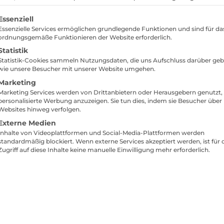
lgt eine Liste der Service-Gruppen, für die eine Einwil
Essenziell
Essenzielle Services ermöglichen grundlegende Funktionen und sind für da
ordnungsgemäße Funktionieren der Website erforderlich.
tz von
Social Media
im Einzelhandel. Nun, im
Statistik
anäle sinnvoll, informativ und kreativ bespielen
Statistik-Cookies sammeln Nutzungsdaten, die uns Aufschluss darüber geb
tur dafür beauftragen. Auf der richtigen Seite sind
wie unsere Besucher mit unserer Website umgehen.
ten Spalte und wir freuen uns auf Ihren Anruf. Aber
Marketing
Marketing Services werden von Drittanbietern oder Herausgebern genutzt
zeugen und gehen den Weg in eine effektive und
personalisierte Werbung anzuzeigen. Sie tun dies, indem sie Besucher über
Websites hinweg verfolgen.
Externe Medien
n professionell für Ihr Geschäft umsetzen? Dann
Inhalte von Videoplattformen und Social-Media-Plattformen werden
standardmäßig blockiert. Wenn externe Services akzeptiert werden, ist für 
ting im stationären Einzelhandel
.
Zugriff auf diese Inhalte keine manuelle Einwilligung mehr erforderlich.
echende Beiträge