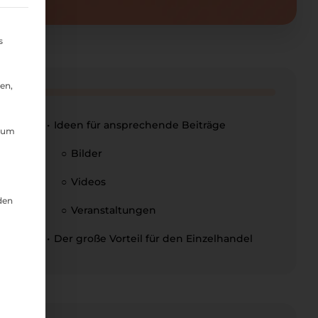
ligung erteilt werden kann. Die erste Service-Gruppe is
s
en,
Ideen für ansprechende Beiträge
, um
Bilder
Videos
den
Veranstaltungen
Der große Vorteil für den Einzelhandel