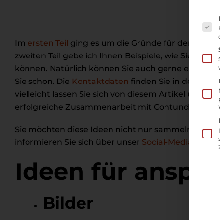
Es fo
Im
ersten Teil
ging es um die Gründe für den Einsa
zweiten Teil gebe ich Ihnen Beispiele, wie Sie die K
können. Natürlich können Sie auch gerne eine Agen
Sie schon. Die
Kontaktdaten
finden Sie in der rech
vielleicht lassen Sie sich von diesem Artikel über
erfolgreiche Zusammenarbeit mit Contunda.
Sie möchten diese Ideen nicht nur sammeln, sonder
informieren Sie sich über unser
Social-Media-Marke
Ideen für anspr
Bilder