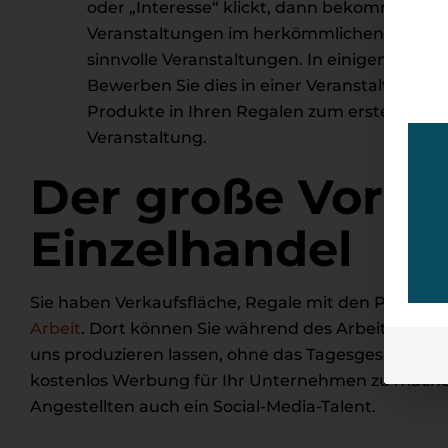
oder „Interesse“ klickt, dann bekommen die
Veranstaltungen im herkömmlichen Sinne org
sinnvolle Veranstaltungen. In einigen Städte
Bewerben Sie dies in einer Veranstaltung. W
Produkte in Ihren Regalen zum ersten Mal e
Veranstaltung.
Der große Vortei
Einzelhandel
Sie haben Verkaufsfläche, Regale mit den Produkte
Arbeit
. Dort können Sie während des Arbeitstages 
uns produzieren lassen, ohne das Tagesgeschäft zu
kostenlos Werbung für Ihr Unternehmen zu machen.
Angestellten auch ein Social-Media-Talent.